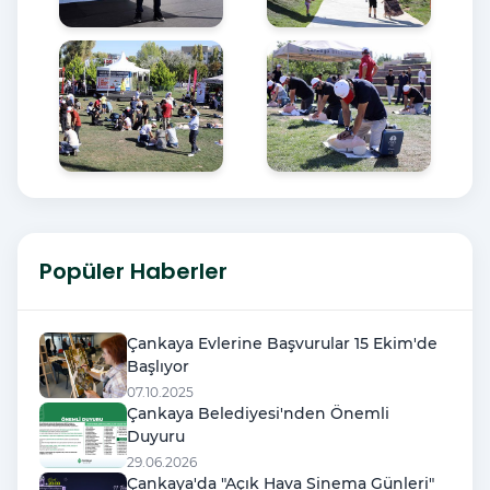
Popüler Haberler
Çankaya Evlerine Başvurular 15 Ekim'de
Başlıyor
07.10.2025
Çankaya Belediyesi'nden Önemli
Duyuru
29.06.2026
Çankaya'da "Açık Hava Sinema Günleri"