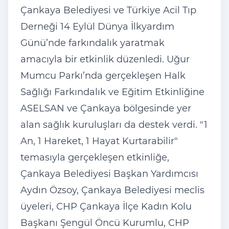
Çankaya Belediyesi ve Türkiye Acil T
ıp
Derneği 14 Eyl
ül Dünya
İlkyardım
G
ünü’nde fark
ındalık yaratmak
amacıyla bir etkinlik d
üzenledi. U
ğur
Mumcu Parkı’nda ger
çekle
şen Halk
Sağlığı Farkındalık ve Eğitim Etkinliğine
ASELSAN ve
Çankaya bölgesinde yer
alan sa
ğlık kuruluşları da destek verdi. "1
An, 1 Hareket, 1 Hayat Kurtarabilir"
temasıyla ger
çekle
şen etkinliğe,
Çankaya Belediyesi Ba
şkan Yardımcısı
Aydın
Özsoy, Çankaya Belediyesi meclis
üyeleri, CHP Çankaya
İl
çe Kad
ın Kolu
Başkanı Şeng
ül Öncü Kurumlu, CHP