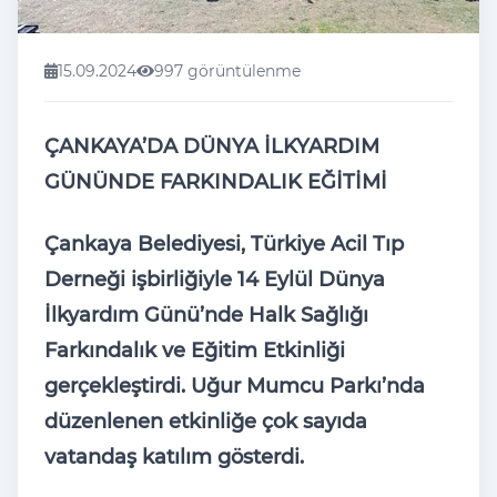
15.09.2024
997 görüntülenme
ÇANKAYA’DA DÜNYA
İLKYARDIM
G
ÜNÜNDE FARKINDALIK E
ĞİTİMİ
Çankaya Belediyesi, Türkiye Acil T
ıp
Derneği işbirliğiyle 14 Eyl
ül Dünya
İlkyardım G
ünü’nde Halk Sa
ğlığı
Farkındalık ve Eğitim Etkinliği
ger
çekle
ştirdi. Uğur Mumcu Parkı’nda
d
üzenlenen etkinli
ğe
çok say
ıda
vatandaş katılım g
österdi.