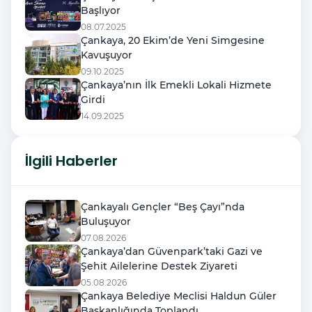
Başlıyor
08.07.2025
Çankaya, 20 Ekim’de Yeni Simgesine
Kavuşuyor
09.10.2025
Çankaya’nın İlk Emekli Lokali Hizmete
Girdi
14.09.2025
İlgili Haberler
Çankayalı Gençler “Beş Çayı”nda
Buluşuyor
07.08.2026
Çankaya’dan Güvenpark’taki Gazi ve
Şehit Ailelerine Destek Ziyareti
05.08.2026
Çankaya Belediye Meclisi Haldun Güler
Başkanlığında Toplandı