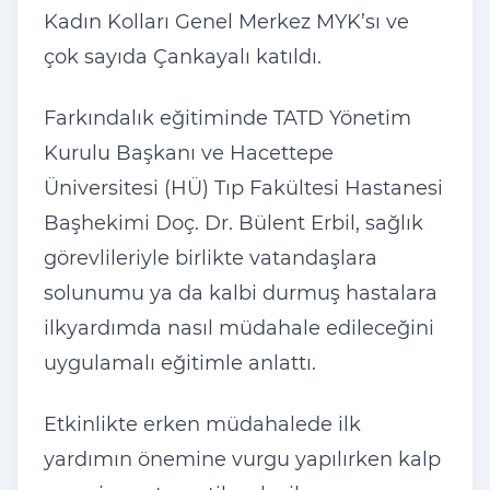
Kad
ın Kolları Genel Merkez MYK’sı ve
çok say
ıda
Çankayal
ı katıldı.
Farkındalık eğitiminde TATD Y
önetim
Kurulu Ba
şkanı ve Hacettepe
Üniversitesi (HÜ) T
ıp Fak
ültesi Hastanesi
Ba
şhekimi Do
ç. Dr. Bülent Erbil, sa
ğlık
g
örevlileriyle birlikte vatanda
şlara
solunumu ya da kalbi durmuş hastalara
ilkyardımda nasıl m
üdahale edilece
ğini
uygulamalı eğitimle anlattı.
Etkinlikte erken m
üdahalede ilk
yard
ımın
önemine vurgu yap
ılırken kalp