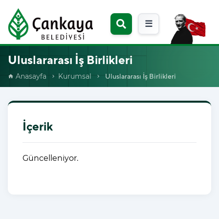
☰
Uluslararası İş Birlikleri
Anasayfa
Kurumsal
Uluslararası İş Birlikleri
home
chevron_right
chevron_right
İçerik
Güncelleniyor.