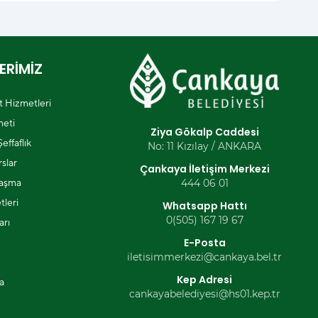
ERİMİZ
et Hizmetleri
eti
Ziya Gökalp Caddesi
effaflık
No: 11 Kızılay / ANKARA
slar
Çankaya İletişim Merkezi
laşma
444 06 01
tleri
Whatsapp Hattı
0(505) 167 19 67
arı
E-Posta
iletisimmerkezi@cankaya.bel.tr
Kep Adresi
a
cankayabelediyesi@hs01.kep.tr