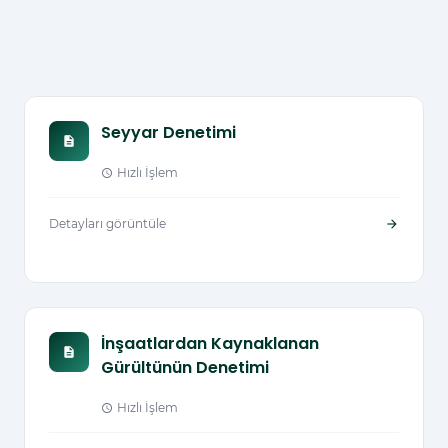
Seyyar Denetimi
description
Hızlı İşlem
schedule
Detayları görüntüle
arrow_forward
İnşaatlardan Kaynaklanan
description
Gürültünün Denetimi
Hızlı İşlem
schedule