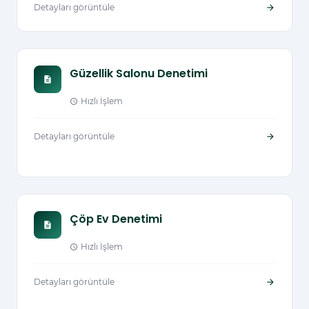
Detayları görüntüle
arrow_forward
Güzellik Salonu Denetimi
description
Hızlı İşlem
schedule
Detayları görüntüle
arrow_forward
Çöp Ev Denetimi
description
Hızlı İşlem
schedule
Detayları görüntüle
arrow_forward