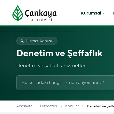
Kurumsal
expand_more
Hizmet Konusu
Denetim ve Şeffaflık
Denetim ve şeffaflık hizmetleri
Anasayfa
Hizmetler
Konular
Denetim ve Şeffa
chevron_right
chevron_right
chevron_right