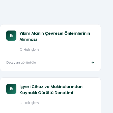
Yıkım Alanın Çevresel Önlemlerinin
description
Alınması
Hızlı İşlem
schedule
Detayları görüntüle
arrow_forward
İşyeri Cihaz ve Makinalarından
description
Kaynaklı Gürültü Denetimi
Hızlı İşlem
schedule