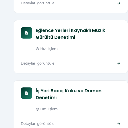
Detayları görüntüle
arrow_forward
Eğlence Yerleri Kaynaklı Müzik
description
Gürültü Denetimi
Hızlı İşlem
schedule
Detayları görüntüle
arrow_forward
İş Yeri Baca, Koku ve Duman
description
Denetimi
Hızlı İşlem
schedule
Detayları görüntüle
arrow_forward