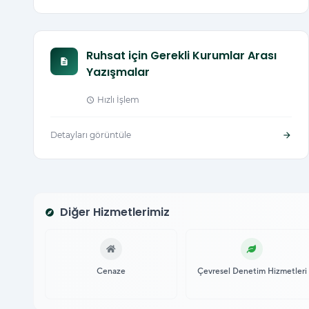
Ruhsat için Gerekli Kurumlar Arası
description
Yazışmalar
Hızlı İşlem
schedule
Detayları görüntüle
arrow_forward
Diğer Hizmetlerimiz
explore
Cenaze
Çevresel Denetim Hizmetleri