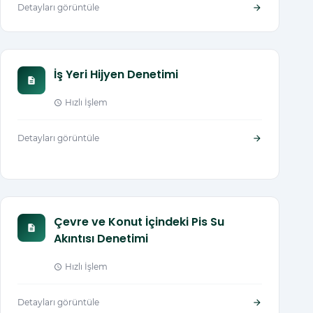
Detayları görüntüle
arrow_forward
İş Yeri Hijyen Denetimi
description
Hızlı İşlem
schedule
Detayları görüntüle
arrow_forward
Çevre ve Konut İçindeki Pis Su
description
Akıntısı Denetimi
Hızlı İşlem
schedule
Detayları görüntüle
arrow_forward