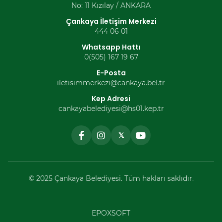
No: 11 Kızılay / ANKARA
Çankaya İletişim Merkezi
444 06 01
Whatsapp Hattı
0(505) 167 19 67
E-Posta
iletisimmerkezi@cankaya.bel.tr
Kep Adresi
cankayabelediyesi@hs01.kep.tr
𝕏
© 2025 Çankaya Belediyesi. Tüm hakları saklıdır.
EPOXSOFT