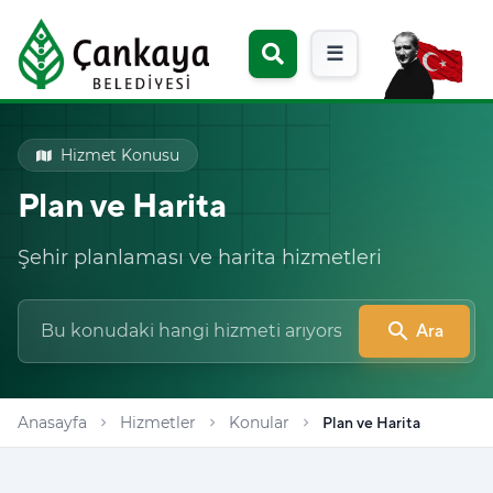
☰
Hizmet Konusu
Plan ve Harita
Şehir planlaması ve harita hizmetleri
search
Ara
Anasayfa
Hizmetler
Konular
Plan ve Harita
chevron_right
chevron_right
chevron_right