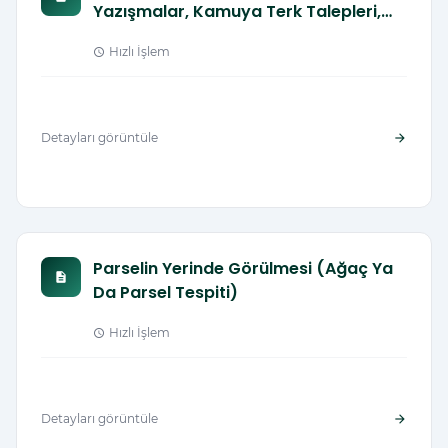
Yazışmalar, Kamuya Terk Talepleri,
Şerh/Beyan Notu Tesisi Ve Kaldırılması
Hızlı İşlem
schedule
Talepleri
Detayları görüntüle
arrow_forward
Parselin Yerinde Görülmesi (Ağaç Ya
description
Da Parsel Tespiti)
Hızlı İşlem
schedule
Detayları görüntüle
arrow_forward