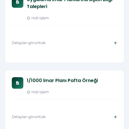
description
Talepleri
Hızlı İşlem
schedule
Detayları görüntüle
arrow_forward
1/1000 İmar Planı Pafta Örneği
description
Hızlı İşlem
schedule
Detayları görüntüle
arrow_forward