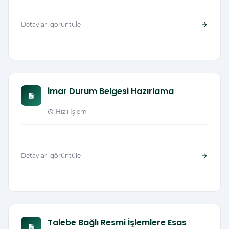
Detayları görüntüle
arrow_forward
İmar Durum Belgesi Hazırlama
description
Hızlı İşlem
schedule
Detayları görüntüle
arrow_forward
Talebe Bağlı Resmi İşlemlere Esas
description