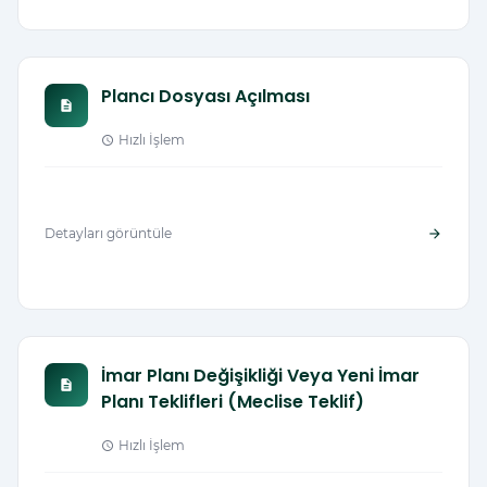
Plancı Dosyası Açılması
description
Hızlı İşlem
schedule
Detayları görüntüle
arrow_forward
İmar Planı Değişikliği Veya Yeni İmar
description
Planı Teklifleri (Meclise Teklif)
Hızlı İşlem
schedule