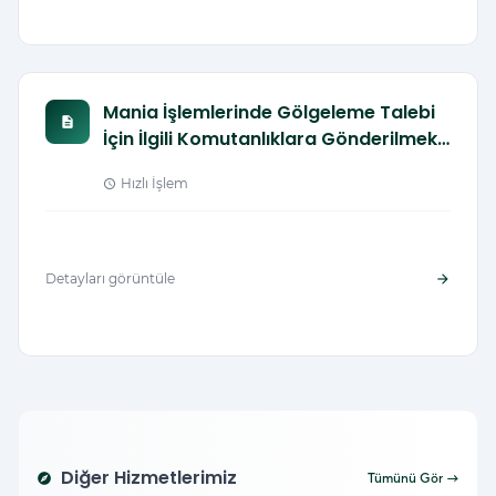
Mania İşlemlerinde Gölgeleme Talebi
description
İçin İlgili Komutanlıklara Gönderilmek
Üzere
Hızlı İşlem
schedule
Detayları görüntüle
arrow_forward
Diğer Hizmetlerimiz
explore
Tümünü Gör →