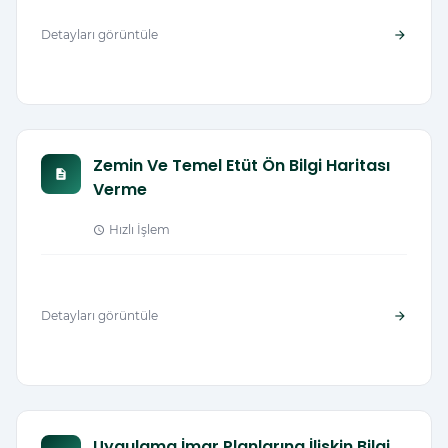
Detayları görüntüle
arrow_forward
Zemin Ve Temel Etüt Ön Bilgi Haritası
description
Verme
Hızlı İşlem
schedule
Detayları görüntüle
arrow_forward
Uygulama İmar Planlarına İlişkin Bilgi