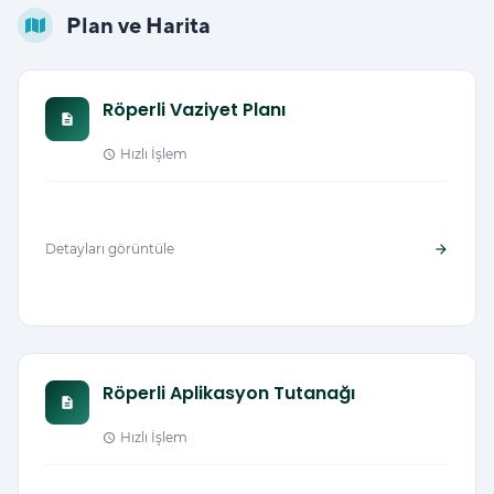
Plan ve Harita
Röperli Vaziyet Planı
description
Hızlı İşlem
schedule
Detayları görüntüle
arrow_forward
Röperli Aplikasyon Tutanağı
description
Hızlı İşlem
schedule