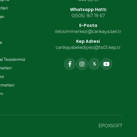
tleri
Whatsapp Hattı
0(505) 167 19 67
arı
E-Posta
iletisimmerkezi@cankaya.bel.tr
Kep Adresi
a
cankayabelediyesi@hs01.kep.tr
l Tesislerimiz
𝕏
metleri
si
zmetleri
ım
EPOXSOFT