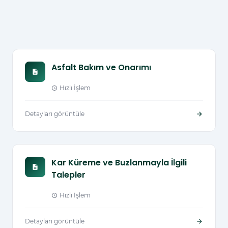
Asfalt Bakım ve Onarımı
description
Hızlı İşlem
schedule
Detayları görüntüle
arrow_forward
Kar Küreme ve Buzlanmayla İlgili
description
Talepler
Hızlı İşlem
schedule
Detayları görüntüle
arrow_forward