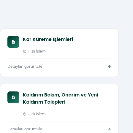
Kar Küreme İşlemleri
description
Hızlı İşlem
schedule
Detayları görüntüle
arrow_forward
Kaldırım Bakım, Onarım ve Yeni
description
Kaldırım Talepleri
Hızlı İşlem
schedule
Detayları görüntüle
arrow_forward