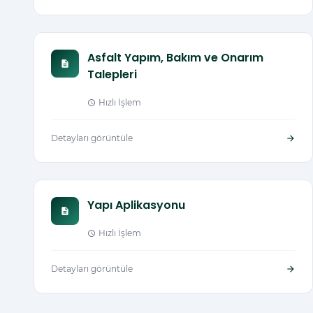
Asfalt Yapım, Bakım ve Onarım
description
Talepleri
Hızlı İşlem
schedule
Detayları görüntüle
arrow_forward
Yapı Aplikasyonu
description
Hızlı İşlem
schedule
Detayları görüntüle
arrow_forward