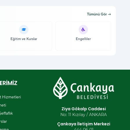
Tümünü Gör →
Eğitim ve Kurslar
Engelliler
ERİMİZ
et Hizmetleri
eti
Ziya Gökalp Caddesi
effaflık
No: 11 Kızılay / ANKARA
slar
Çankaya İletişim Merkezi
laşma
444 06 01