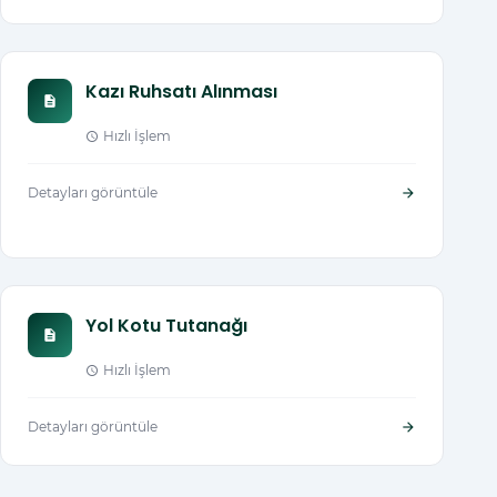
Kazı Ruhsatı Alınması
description
Hızlı İşlem
schedule
Detayları görüntüle
arrow_forward
Yol Kotu Tutanağı
description
Hızlı İşlem
schedule
Detayları görüntüle
arrow_forward