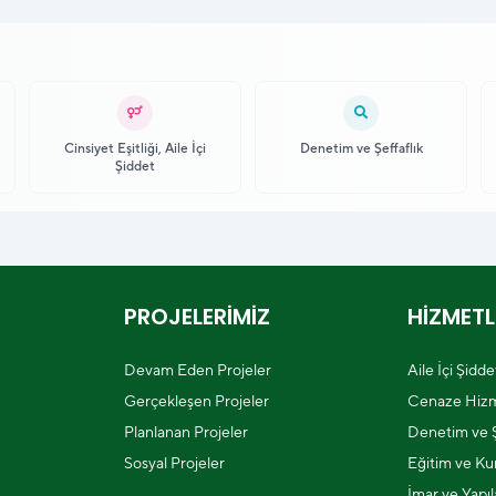
Cinsiyet Eşitliği, Aile İçi
Denetim ve Şeffaflık
Şiddet
PROJELERİMİZ
HİZMETL
Devam Eden Projeler
Aile İçi Şidd
Gerçekleşen Projeler
Cenaze Hizm
Planlanan Projeler
Denetim ve Ş
Sosyal Projeler
Eğitim ve Kur
İmar ve Yapı