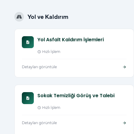
Yol ve Kaldırım
Yol Asfalt Kaldırım İşlemleri
description
Hızlı İşlem
schedule
Detayları görüntüle
arrow_forward
Sokak Temizliği Görüş ve Talebi
description
Hızlı İşlem
schedule
Detayları görüntüle
arrow_forward