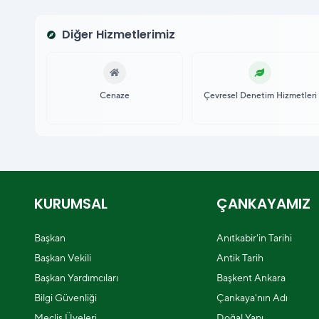
Diğer Hizmetlerimiz
explore
Cenaze
Çevresel Denetim Hizmetleri
KURUMSAL
ÇANKAYAMIZ
Başkan
Anıtkabir'in Tarihi
Başkan Vekili
Antik Tarih
Başkan Yardımcıları
Başkent Ankara
Bilgi Güvenliği
Çankaya'nın Adı
Meclis Üyeleri
Doğal Yapı