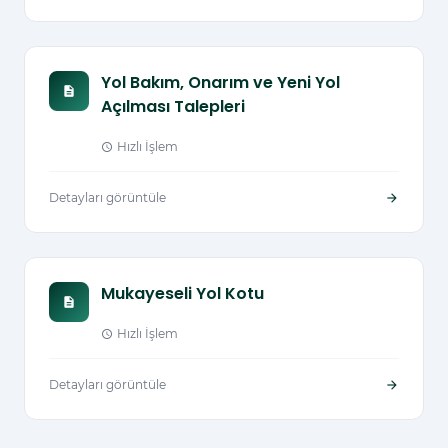
Yol Bakım, Onarım ve Yeni Yol
description
Açılması Talepleri
Hızlı İşlem
schedule
Detayları görüntüle
arrow_forward
Mukayeseli Yol Kotu
description
Hızlı İşlem
schedule
Detayları görüntüle
arrow_forward