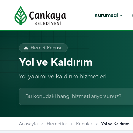
Kurumsal
expand_more
Hizmet Konusu
Yol ve Kaldırım
Yol yapımı ve kaldırım hizmetleri
Anasayfa
Hizmetler
Konular
Yol ve Kaldırım
chevron_right
chevron_right
chevron_right