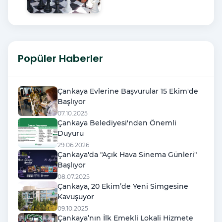
Popüler Haberler
Çankaya Evlerine Başvurular 15 Ekim'de
Başlıyor
07.10.2025
Çankaya Belediyesi'nden Önemli
Duyuru
29.06.2026
Çankaya'da "Açık Hava Sinema Günleri"
Başlıyor
08.07.2025
Çankaya, 20 Ekim’de Yeni Simgesine
Kavuşuyor
09.10.2025
Çankaya’nın İlk Emekli Lokali Hizmete