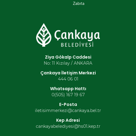
Zabıta
Ziya Gökalp Caddesi
No: 11 Kızılay / ANKARA
Çankaya İletişim Merkezi
444 06 01
Whatsapp Hattı
0(505) 167 19 67
E-Posta
iletisimmerkezi@cankaya.bel.tr
Kep Adresi
cankayabelediyesi@hs01.kep.tr