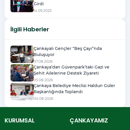
Girdi
14.09.2025
İlgili Haberler
Çankayalı Gençler “Beş Çayı”nda
Buluşuyor
07.08.2026
Çankaya’dan Güvenpark’taki Gazi ve
Şehit Ailelerine Destek Ziyareti
05.08.2026
Çankaya Belediye Meclisi Haldun Güler
Başkanlığında Toplandı
04.08.2026
KURUMSAL
ÇANKAYAMIZ