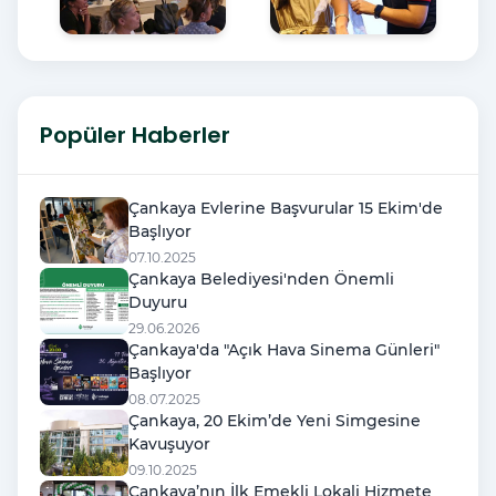
Popüler Haberler
Çankaya Evlerine Başvurular 15 Ekim'de
Başlıyor
07.10.2025
Çankaya Belediyesi'nden Önemli
Duyuru
29.06.2026
Çankaya'da "Açık Hava Sinema Günleri"
Başlıyor
08.07.2025
Çankaya, 20 Ekim’de Yeni Simgesine
Kavuşuyor
09.10.2025
Çankaya’nın İlk Emekli Lokali Hizmete