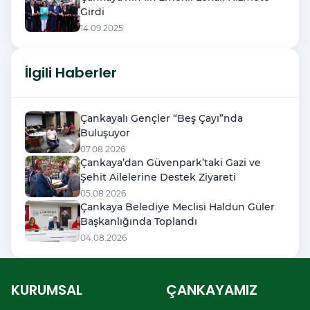
Girdi
14.09.2025
İlgili Haberler
Çankayalı Gençler “Beş Çayı”nda
Buluşuyor
07.08.2026
Çankaya’dan Güvenpark’taki Gazi ve
Şehit Ailelerine Destek Ziyareti
05.08.2026
Çankaya Belediye Meclisi Haldun Güler
Başkanlığında Toplandı
04.08.2026
KURUMSAL
ÇANKAYAMIZ