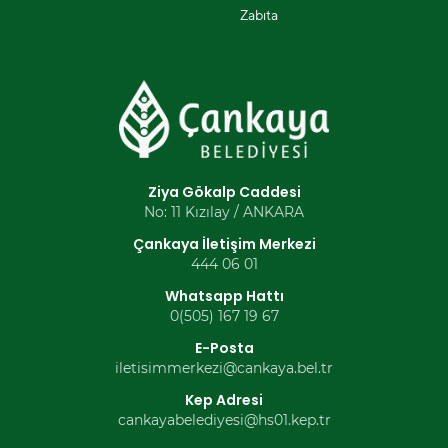
Zabıta
Ziya Gökalp Caddesi
No: 11 Kızılay / ANKARA
Çankaya İletişim Merkezi
444 06 01
Whatsapp Hattı
0(505) 167 19 67
E-Posta
iletisimmerkezi@cankaya.bel.tr
Kep Adresi
cankayabelediyesi@hs01.kep.tr