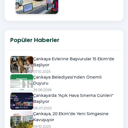
Popüler Haberler
Çankaya Evlerine Başvurular 15 Ekim'de
Başlıyor
07.10.2025
Çankaya Belediyesi'nden Önemli
Duyuru
29.06.2026
Çankaya'da "Açık Hava Sinema Günleri"
Başlıyor
08.07.2025
Çankaya, 20 Ekim’de Yeni Simgesine
Kavuşuyor
09.10.2025