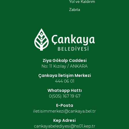
Yol ve Kaldırım
Zabıta
Ziya Gökalp Caddesi
No: 11 Kızılay / ANKARA
Çankaya İletişim Merkezi
444 06 01
Whatsapp Hattı
0(505) 167 19 67
E-Posta
iletisimmerkezi@cankaya.bel.tr
Kep Adresi
cankayabelediyesi@hs01.kep.tr