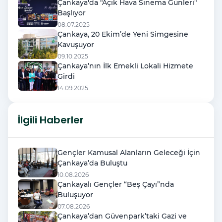
Çankaya'da "Açık Hava Sinema Günleri"
Başlıyor
08.07.2025
Çankaya, 20 Ekim’de Yeni Simgesine
Kavuşuyor
09.10.2025
Çankaya’nın İlk Emekli Lokali Hizmete
Girdi
14.09.2025
İlgili Haberler
Gençler Kamusal Alanların Geleceği İçin
Çankaya’da Buluştu
10.08.2026
Çankayalı Gençler “Beş Çayı”nda
Buluşuyor
07.08.2026
Çankaya’dan Güvenpark’taki Gazi ve