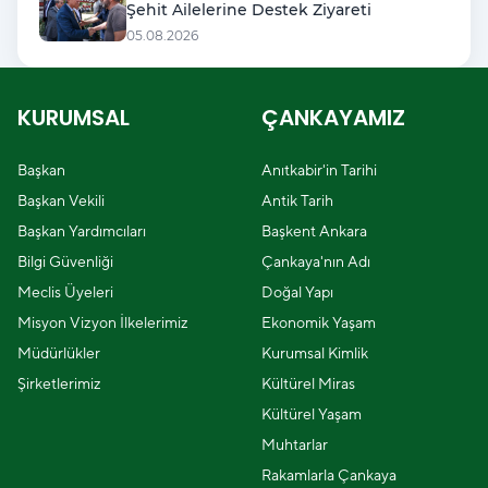
Şehit Ailelerine Destek Ziyareti
05.08.2026
KURUMSAL
ÇANKAYAMIZ
Başkan
Anıtkabir'in Tarihi
Başkan Vekili
Antik Tarih
Başkan Yardımcıları
Başkent Ankara
Bilgi Güvenliği
Çankaya'nın Adı
Meclis Üyeleri
Doğal Yapı
Misyon Vizyon İlkelerimiz
Ekonomik Yaşam
Müdürlükler
Kurumsal Kimlik
Şirketlerimiz
Kültürel Miras
Kültürel Yaşam
Muhtarlar
Rakamlarla Çankaya