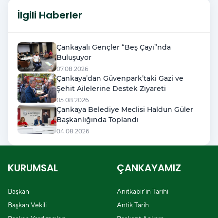
İlgili Haberler
Çankayalı Gençler “Beş Çayı”nda
Buluşuyor
07.08.2026
Çankaya’dan Güvenpark’taki Gazi ve
Şehit Ailelerine Destek Ziyareti
05.08.2026
Çankaya Belediye Meclisi Haldun Güler
Başkanlığında Toplandı
04.08.2026
KURUMSAL
ÇANKAYAMIZ
Başkan
Anıtkabir'in Tarihi
Başkan Vekili
Antik Tarih