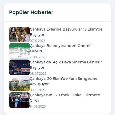
Popüler Haberler
Çankaya Evlerine Başvurular 15 Ekim'de
Başlıyor
07.10.2025
Çankaya Belediyesi'nden Önemli
Duyuru
29.06.2026
Çankaya'da "Açık Hava Sinema Günleri"
Başlıyor
08.07.2025
Çankaya, 20 Ekim’de Yeni Simgesine
Kavuşuyor
09.10.2025
Çankaya’nın İlk Emekli Lokali Hizmete
Girdi
14.09.2025