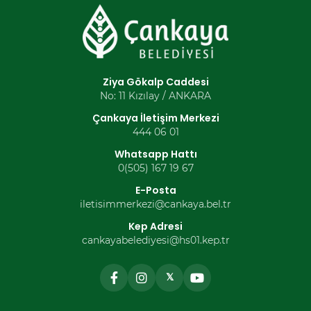
Ziya Gökalp Caddesi
No: 11 Kızılay / ANKARA
Çankaya İletişim Merkezi
444 06 01
Whatsapp Hattı
0(505) 167 19 67
E-Posta
iletisimmerkezi@cankaya.bel.tr
Kep Adresi
cankayabelediyesi@hs01.kep.tr
𝕏