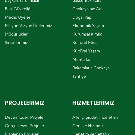
Başkan Yardımcıları
Başkent Ankara
Bilgi Güvenliği
Çankaya'nın Adı
Meclis Üyeleri
Doğal Yapı
Misyon Vizyon İlkelerimiz
Ekonomik Yaşam
Müdürlükler
Kurumsal Kimlik
Şirketlerimiz
Kültürel Miras
Kültürel Yaşam
Muhtarlar
Rakamlarla Çankaya
Tarihçe
PROJELERİMİZ
HİZMETLERİMİZ
Devam Eden Projeler
Aile İçi Şiddet Hizmetleri
Gerçekleşen Projeler
Cenaze Hizmeti
Planlanan Projeler
Denetim ve Şeffaflık