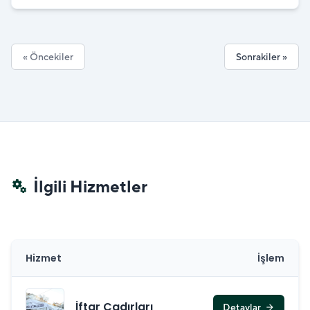
« Öncekiler
Sonrakiler »
İlgili Hizmetler
miscellaneous_services
Hizmet
İşlem
İftar Çadırları
Detaylar
arrow_forward