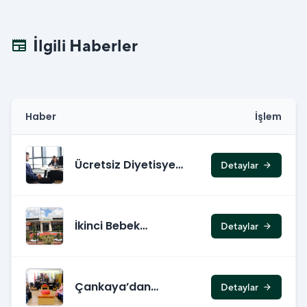
İlgili Haberler
newspaper
Haber
İşlem
Ücretsiz Diyetisyen
Detaylar
arrow_forward
Hizmetinden İlk 6
Ayda 291 Kişi
Faydalandı
İkinci Bebek
Detaylar
arrow_forward
Kütüphanesi
Çankaya'nın
Hizmetinde
Çankaya’dan
Detaylar
arrow_forward
Defne’ye Kadın