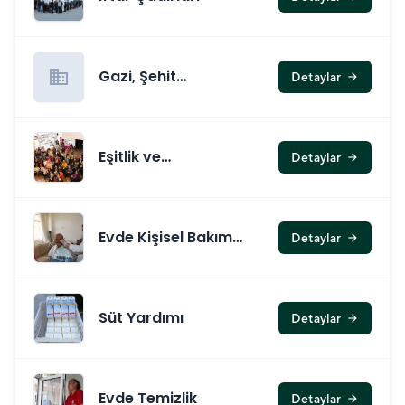
business
Gazi, Şehit
Detaylar
arrow_forward
Yakınları Danışma
ve Askerlik Yardımı
Birimi
Eşitlik ve
Detaylar
arrow_forward
Farkındalık
Evde Kişisel Bakım
Detaylar
arrow_forward
Hizmeti
Süt Yardımı
Detaylar
arrow_forward
Evde Temizlik
Detaylar
arrow_forward