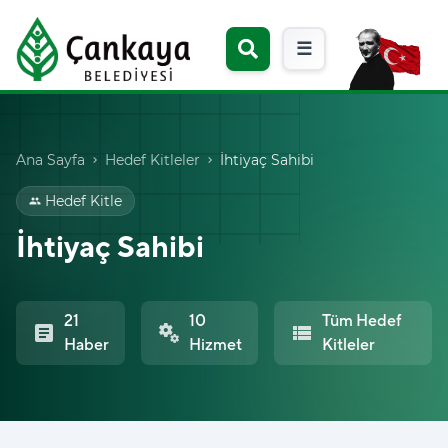
☰
Ana Sayfa
Hedef Kitleler
İhtiyaç Sahibi
chevron_right
chevron_right
Hedef Kitle
group
İhtiyaç Sahibi
21
10
Tüm Hedef
article
miscellaneous_services
view_list
Haber
Hizmet
Kitleler