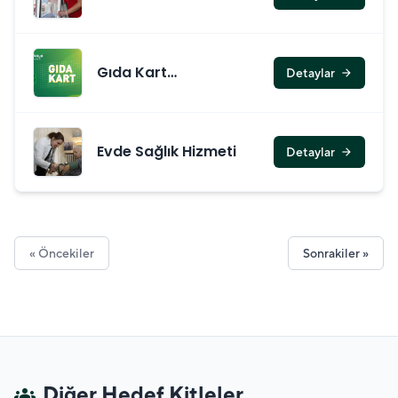
Gıda Kart
Detaylar
arrow_forward
Başvurusu
Evde Sağlık Hizmeti
Detaylar
arrow_forward
« Öncekiler
Sonrakiler »
Diğer Hedef Kitleler
groups