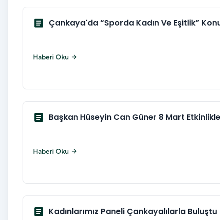
article
Çankaya'da “Sporda Kadın Ve Eşitlik” Kon
Haberi Oku
arrow_forward
article
Başkan Hüseyin Can Güner 8 Mart Etkinlikler
Haberi Oku
arrow_forward
article
Kadınlarımız Paneli Çankayalılarla Buluştu