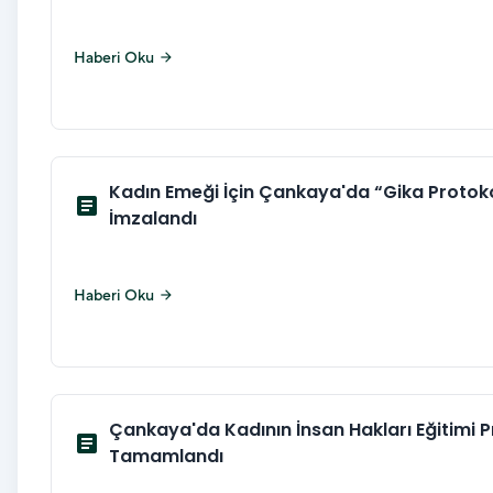
Haberi Oku
arrow_forward
Kadın Emeği İçin Çankaya'da “Gika Protok
article
İmzalandı
Haberi Oku
arrow_forward
Çankaya'da Kadının İnsan Hakları Eğitimi 
article
Tamamlandı