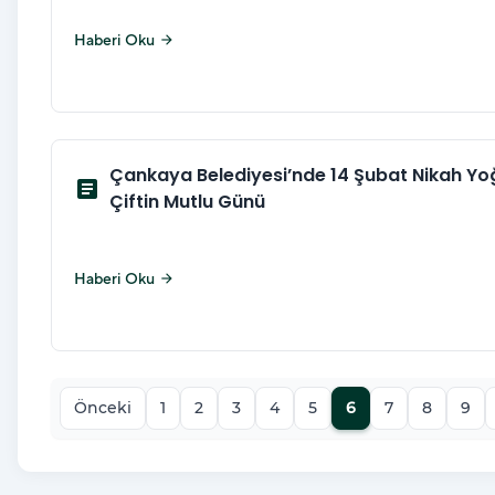
Haberi Oku
arrow_forward
Çankaya Belediyesi’nde 14 Şubat Nikah Yo
article
Çiftin Mutlu Günü
Haberi Oku
arrow_forward
Önceki
1
2
3
4
5
6
7
8
9