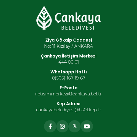
Ziya Gökalp Caddesi
No: 11 Kızılay / ANKARA
Çankaya İletişim Merkezi
444 06 01
Whatsapp Hattı
0(505) 167 19 67
E-Posta
iletisimmerkezi@cankaya.bel.tr
Kep Adresi
cankayabelediyesi@hs01.kep.tr
𝕏