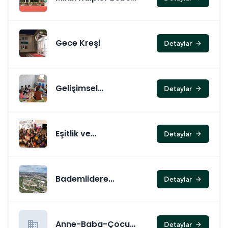
Kütüphanesi
Gece Kreşi
Detaylar
arrow_forward
Gelişimsel
Detaylar
arrow_forward
Oyunevleri
Eşitlik ve
Detaylar
arrow_forward
Farkındalık
Bademlidere
Detaylar
arrow_forward
Cumhuriyet Parkı
business
Anne-Baba-Çocuk
Detaylar
arrow_forward