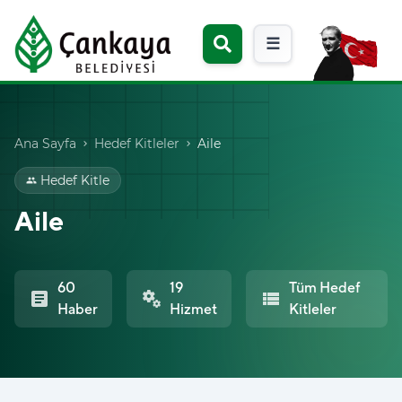
☰
Ana Sayfa
Hedef Kitleler
Aile
chevron_right
chevron_right
Hedef Kitle
group
Aile
60
19
Tüm Hedef
article
miscellaneous_services
view_list
Haber
Hizmet
Kitleler