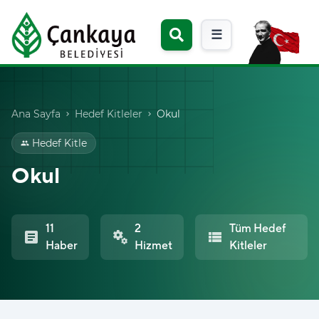
☰
Ana Sayfa
Hedef Kitleler
Okul
chevron_right
chevron_right
Hedef Kitle
group
Okul
11
2
Tüm Hedef
article
miscellaneous_services
view_list
Haber
Hizmet
Kitleler