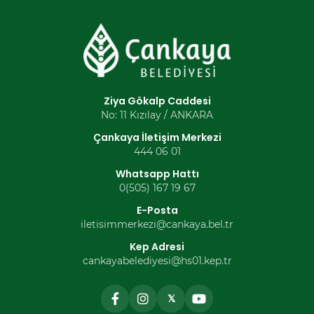
Ziya Gökalp Caddesi
No: 11 Kızılay / ANKARA
Çankaya İletişim Merkezi
444 06 01
Whatsapp Hattı
0(505) 167 19 67
E-Posta
iletisimmerkezi@cankaya.bel.tr
Kep Adresi
cankayabelediyesi@hs01.kep.tr
𝕏