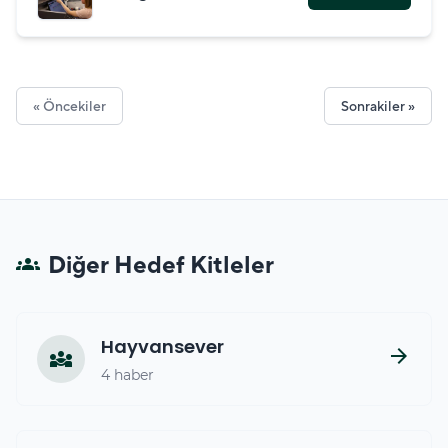
« Öncekiler
Sonrakiler »
Diğer Hedef Kitleler
groups
Hayvansever
arrow_forward
diversity_3
4 haber