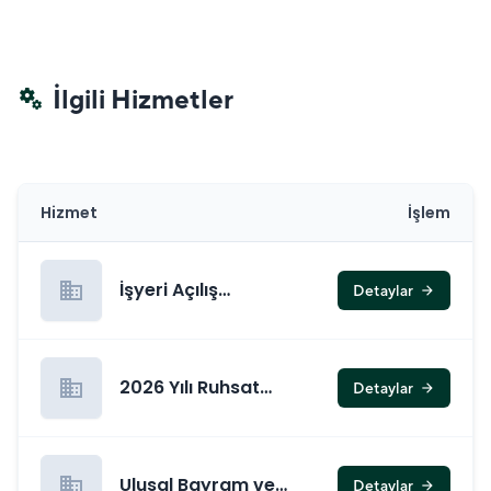
İlgili Hizmetler
miscellaneous_services
Hizmet
İşlem
business
İşyeri Açılış
Detaylar
arrow_forward
Kapanış Saatleri
business
2026 Yılı Ruhsat
Detaylar
arrow_forward
Ücret ve Tarifeleri
business
Ulusal Bayram ve
Detaylar
arrow_forward