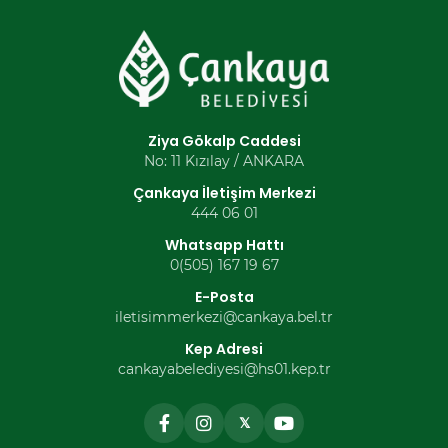
Ziya Gökalp Caddesi
No: 11 Kızılay / ANKARA
Çankaya İletişim Merkezi
444 06 01
Whatsapp Hattı
0(505) 167 19 67
E-Posta
iletisimmerkezi@cankaya.bel.tr
Kep Adresi
cankayabelediyesi@hs01.kep.tr
𝕏