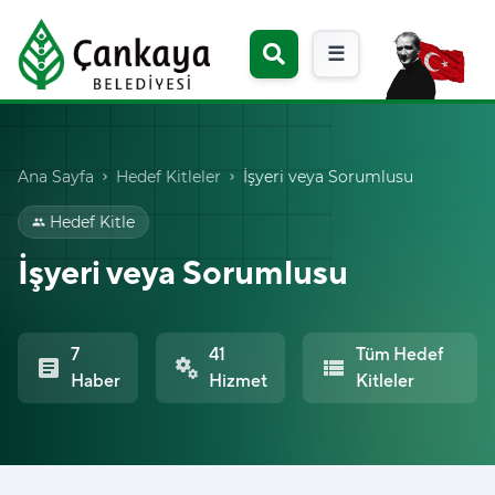
☰
Ana Sayfa
Hedef Kitleler
İşyeri veya Sorumlusu
chevron_right
chevron_right
Hedef Kitle
group
İşyeri veya Sorumlusu
7
41
Tüm Hedef
article
miscellaneous_services
view_list
Haber
Hizmet
Kitleler