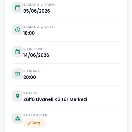
BAŞLANGIÇ TARIHI
calendar_today
05/06/2026
BAŞLANGIÇ SAATI
schedule
18:00
BITIŞ TARIHI
event
14/06/2026
BITIŞ SAATI
alarm
20:00
KONUM
location_on
Zülfü Livaneli Kültür Merkezi
KATEGORILER
category
Sergi
brush