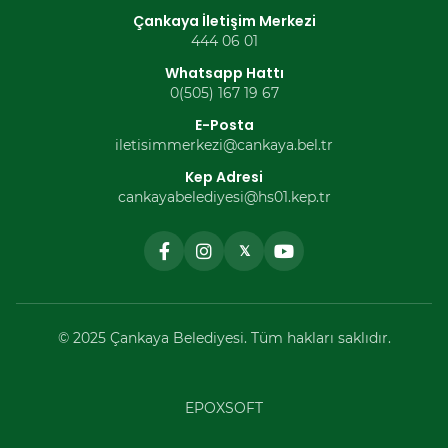
Çankaya İletişim Merkezi
444 06 01
Whatsapp Hattı
0(505) 167 19 67
E-Posta
iletisimmerkezi@cankaya.bel.tr
Kep Adresi
cankayabelediyesi@hs01.kep.tr
𝕏
© 2025 Çankaya Belediyesi. Tüm hakları saklıdır.
EPOXSOFT