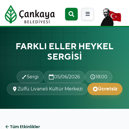
☰
FARKLI ELLER HEYKEL
SERGİSİ
Sergi
calendar_today
05/06/2026
schedule
18:00
brush
Ücretsiz
location_on
Zülfü Livaneli Kültür Merkezi
stars
Tüm Etkinlikler
arrow_back