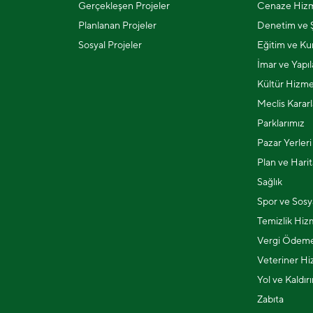
Gerçekleşen Projeler
Cenaze Hizm
Planlanan Projeler
Denetim ve Ş
Sosyal Projeler
Eğitim ve Kur
İmar ve Yapı
Kültür Hizme
Meclis Kararl
Parklarımız
Pazar Yerleri
Plan ve Harit
Sağlık
Spor ve Sosya
Temizlik Hiz
Vergi Ödeme
Veteriner Hi
Yol ve Kaldır
Zabıta