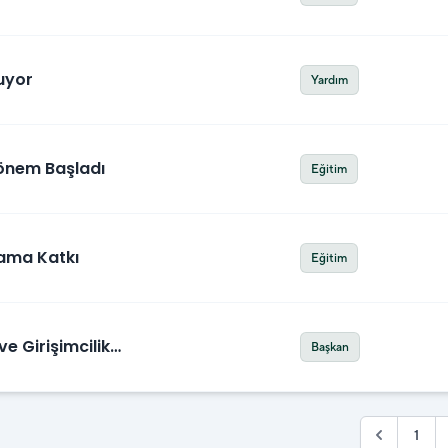
ruyor
Yardım
Dönem Başladı
Eğitim
dama Katkı
Eğitim
e Girişimcilik
Başkan
1