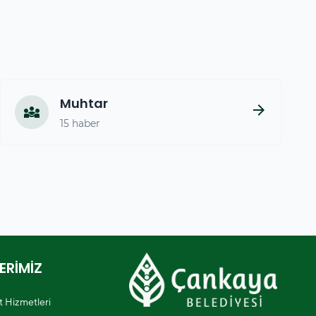
Muhtar
arrow_forward
diversity_3
15 haber
ERİMİZ
et Hizmetleri