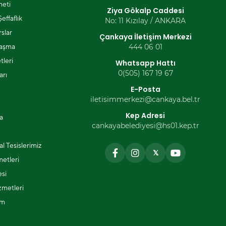
eti
Ziya Gökalp Caddesi
effaflık
No: 11 Kızılay / ANKARA
slar
Çankaya İletişim Merkezi
laşma
444 06 01
tleri
Whatsapp Hattı
0(505) 167 19 67
arı
E-Posta
iletisimmerkezi@cankaya.bel.tr
Kep Adresi
a
cankayabelediyesi@hs01.kep.tr
l Tesislerimiz
𝕏
metleri
si
zmetleri
ım