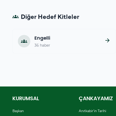
Diğer Hedef Kitleler
groups
Engelli
arrow_forward
groups
36 haber
KURUMSAL
ÇANKAYAMIZ
Başkan
Anıtkabir'in Tarihi