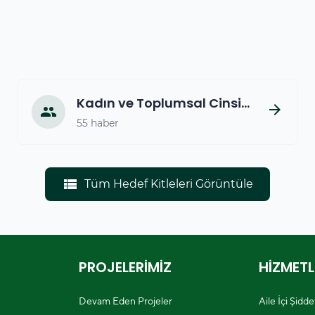
Kadın ve Toplumsal Cinsiyet
arrow_forward
people
55 haber
view_list
Tüm Hedef Kitleleri Görüntüle
PROJELERİMİZ
HİZMETL
Devam Eden Projeler
Aile İçi Şidd