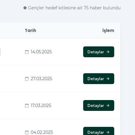
Gençler hedef kitlesine ait 75 haber bulundu
info
Tarih
İşlem
14.05.2025
Detaylar
calendar_today
arrow_forward
27.03.2025
Detaylar
calendar_today
arrow_forward
17.03.2025
Detaylar
calendar_today
arrow_forward
04.02.2025
Detaylar
calendar_today
arrow_forward