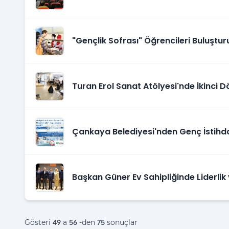
Başladı
"Gençlik Sofrası" Öğrencileri Buluştu
Turan Erol Sanat Atölyesi'nde İkinci 
Çankaya Belediyesi'nden Genç İstih
Başkan Güner Ev Sahipliğinde Liderlik v
Paneli
Gösteri
a
-den
sonuçlar
49
56
75