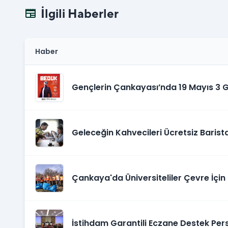
İlgili Haberler
newspaper
Haber
Gençlerin Çankayası’nda 19 Mayıs 3 G
Kutlanacak
Geleceğin Kahvecileri Ücretsiz Barista
Yetişiyor
Çankaya'da Üniversiteliler Çevre İçin 
İstihdam Garantili Eczane Destek Pers