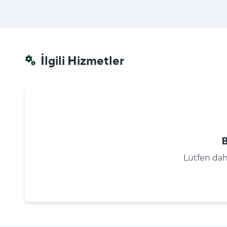
İlgili Hizmetler
miscellaneous_services
Lütfen dah