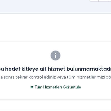
info
Bu hedef kitleye ait hizmet bulunmamaktadı
a sonra tekrar kontrol ediniz veya tüm hizmetlerimizi gö
Tüm Hizmetleri Görüntüle
view_list